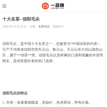
十大名茶--信阳毛尖
2026-03-10 12:19:36
分类：
名牌优品
阅读(
67)
信阳毛尖，是中国十大名茶之一，也被誉为“中国绿茶的代表”。
它产于河南省信阳市的车云山、集云山、天云山等大别山脉的山
区，属于**绿茶**类。信阳毛尖以其鲜爽的口感和细嫩的外形而
闻名，是绿茶爱好者的热门选择。
信阳毛尖的特点
1. 外形：条索紧细圆直，形如针，色泽翠绿，带有白毫。