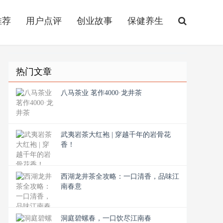
推荐
用户点评
创业故事
保健养生
热门文章
八马茶业 茗作4000·龙井茶
武夷岩茶大红袍 | 穿越千年的岩骨花
香！
西湖龙井茶全攻略：一口清香，品味江
南春意
洞庭碧螺春，一口饮尽江南春