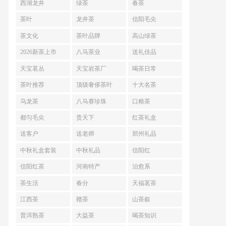
西湖龙井
绿茶
春茶
茶叶
龙井茶
信阳毛尖
茶文化
茶叶品牌
高山绿茶
2026新茶上市
八马茶业
送礼佳品
天宝茗丛
天宝岩茶厂
喝茶日常
茶叶推荐
顶级奢侈茶叶
十大名茶
乌龙茶
八马赛珍珠
口粮茶
都匀毛尖
贵天下
红茶礼盒
送客户
送老师
郑州礼品
中秋礼盒套装
中秋礼品
信阳红
信阳红茶
河南特产
治愈系
茶生活
春分
天福茗茶
江西茶
赣茶
山茶叙
普洱熟茶
大益茶
喝茶知识