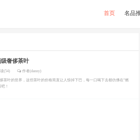
首页
名品
顶级奢侈茶叶
读(54)
作者(danny)
侈茶叶的世界，这些茶叶的价格简直让人惊掉下巴，每一口喝下去都仿佛在“燃
看看吧！