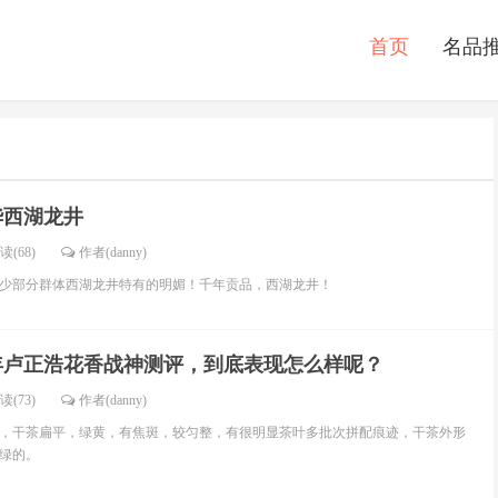
首页
名品
华西湖龙井
读(68)
作者(danny)
少部分群体西湖龙井特有的明媚！千年贡品，西湖龙井！
6年卢正浩花香战神测评，到底表现怎么样呢？
读(73)
作者(danny)
战神，干茶扁平，绿黄，有焦斑，较匀整，有很明显茶叶多批次拼配痕迹，干茶外形
绿的。