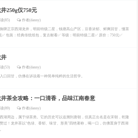
井250g仅750元
读(85)
作者(danny)
市！御牌正宗西湖龙井，明前特级二星，钱塘高山产区，豆香浓郁、鲜爽回甘，懂茶
0克✅ 包装：经典传统纸包，复古耐看✅ 等级：明前特级二星✅ 原价：750元✅
龙井
读(53)
作者(danny)
入口回甘，仿佛在诉说着一种简单纯粹的生活哲学。
龙井茶全攻略：一口清香，品味江南春意
读(89)
作者(danny)
西湖周边，属于绿茶类。它的历史可以追溯到唐朝，但真正出名是在宋朝，乾隆
赞过！龙井茶以“色绿、香郁、味甘、形美”四绝著称，喝一口，仿佛置身于西湖
。