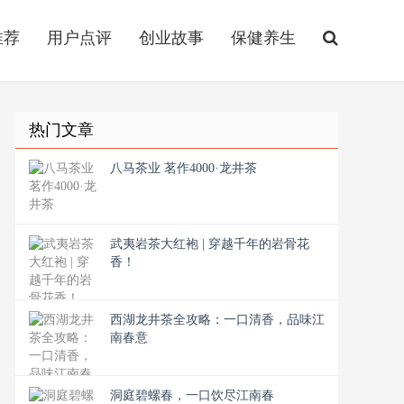
推荐
用户点评
创业故事
保健养生
热门文章
八马茶业 茗作4000·龙井茶
武夷岩茶大红袍 | 穿越千年的岩骨花
香！
西湖龙井茶全攻略：一口清香，品味江
南春意
洞庭碧螺春，一口饮尽江南春