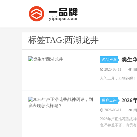
标签TAG:西湖龙井
樊生
名品推荐
2026-03-11
阅
人间三月，万物苏醒！
202
用户点评
2026-03-11
阅
2026年卢正浩花香
色泽参差不齐，有黄有