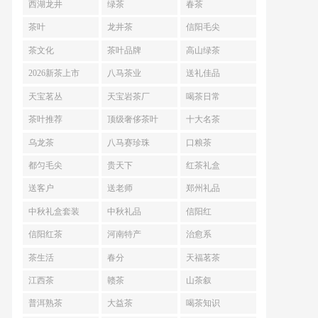
西湖龙井
绿茶
春茶
茶叶
龙井茶
信阳毛尖
茶文化
茶叶品牌
高山绿茶
2026新茶上市
八马茶业
送礼佳品
天宝茗丛
天宝岩茶厂
喝茶日常
茶叶推荐
顶级奢侈茶叶
十大名茶
乌龙茶
八马赛珍珠
口粮茶
都匀毛尖
贵天下
红茶礼盒
送客户
送老师
郑州礼品
中秋礼盒套装
中秋礼品
信阳红
信阳红茶
河南特产
治愈系
茶生活
春分
天福茗茶
江西茶
赣茶
山茶叙
普洱熟茶
大益茶
喝茶知识