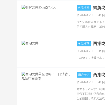
御牌龙
名品推荐
2026-03-10
阅
2026头春新茶刚上
的闭眼入✅ 规格：25
西湖
名品推荐
2026-03-10
阅
一杯绿茶，清香扑鼻，
西湖
用户点评
2026-03-10
阅
龙井茶，产自浙江杭州
皇帝下江南时还亲自点
边的茶园，清新又治愈